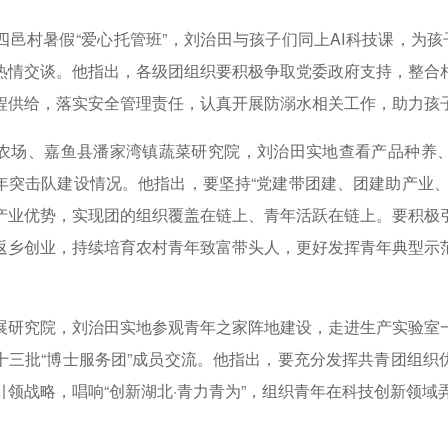
-28]
村暑假“爱心托管班”，刘治田与孩子们同上AI科技课，为孩子
振兴专项决赛在孝昌举办 [2026-07-25]
热情交谈。他指出，各级团组织要积极争取党委政府支持，整合
程供给，落实安全管理责任，认真开展防溺水相关工作，助力孩
场、嘉鱼县潘家湾镇蔬菜研究院，刘治田实地查看产品种养、
年突击队建设情况。他指出，要坚持“党建带团建、团建助产业、
产业优势，实现团的组织覆盖在链上、青年活跃在链上。要积极
返乡创业，持续培育农村青年致富带头人，更好发挥青年典型示
究院，刘治田实地参观青年之家阵地建设，走进生产实验室
十三批“博士服务团”成员交流。他指出，要充分发挥共青团组织
领战略，唱响“创新湖北·青力青为”，组织青年在科技创新领域