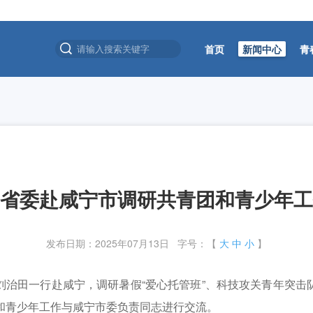
首页
新闻中心
青
振兴专项决赛在孝昌举办 [2026-07-25]
年职业技能大赛（数字化解决方案设计师赛项）成功举办 [2026-08-05]
愿者岗前培训班结业式暨赴湖北服务西部计划志愿者出征仪式在汉举行 [2026
-28]
省委赴咸宁市调研共青团和青少年工
振兴专项决赛在孝昌举办 [2026-07-25]
年职业技能大赛（数字化解决方案设计师赛项）成功举办 [2026-08-05]
发布日期：2025年07月13日 字号：【
大
中
小
】
愿者岗前培训班结业式暨赴湖北服务西部计划志愿者出征仪式在汉举行 [2026
田一行赴咸宁，调研暑假“爱心托管班”、科技攻关青年突击
和青少年工作与咸宁市委负责同志进行交流。