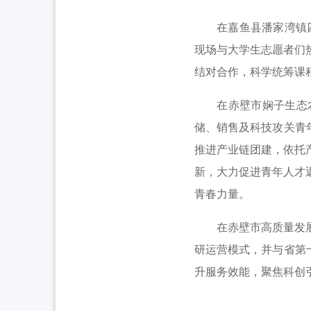
全省中学团组织书记培训班举办 [2026-07
工作动态
在嘉鱼县潘家湾镇四邑
2026年“创青春”湖北青年创新创业大赛乡村
现场与大学生志愿者们
结对合作，科学统筹课
在赤壁市娴子生态农
储、销售及科技攻关青
推进产业链团建，依托
新，大力促进青年人才
青春力量。
在赤壁市高质量发展研
研运营模式，并与省第
升服务效能，聚焦科创引