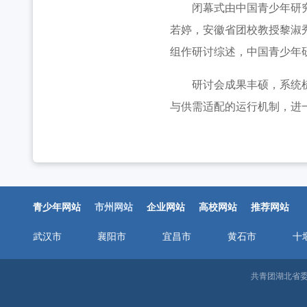
闭幕式由中国青少年研究会
若婷，安徽省团校教授黎淑
组作研讨综述，中国青少年
研讨会成果丰硕，系统梳理
与供需适配的运行机制，进
青少年网站
市州网站
企业网站
高校网站
推荐网站
武汉市
襄阳市
宜昌市
黄石市
十
共青团湖北省委邮