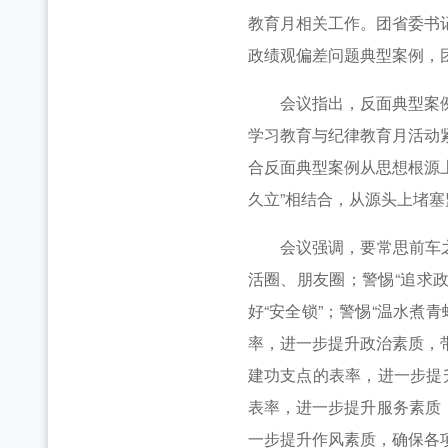
2026年湖北省大学生志愿服务西部计划志愿者岗
工作动态
教育月相关工作。团省委书
全省中学团组织书记培训班举办 [2026-07-28
政绩观偏差问题典型案例，
工作动态
会议指出，反面典型案例是
2026年“创青春”湖北青年创新创业大赛乡村振兴专
工作动态
学习教育与纪律教育月活动
2026年度中国青年五四奖章暨新时代青年先锋奖
合反面典型案例从思想根源上
久立”相结合，从源头上堵塞
会议强调，要常思前车之鉴
活圈、朋友圈；警惕“追求政
好“安全锁”；警惕“温水煮
率，进一步提升政治素质，
建功支点的表率，进一步提升
表率，进一步提升服务素质
一步提升作风素质，确保各