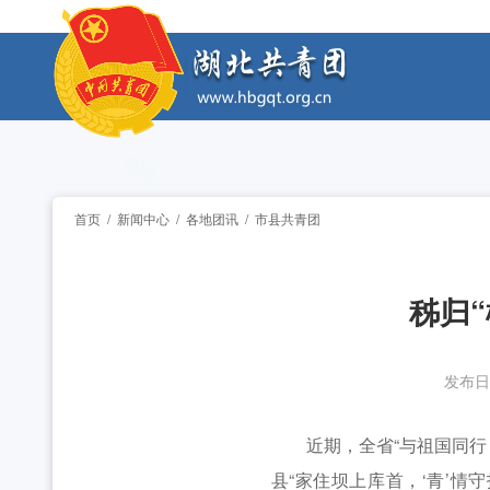
工作动态
2026年度中国青年五四奖章暨新时代青年先锋奖
工作动态
2026年“湖北工匠杯”技能大赛——全省青年职
工作动态
2026年湖北省大学生志愿服务西部计划志愿者岗
工作动态
首页
/
新闻中心
/
各地团讯
/
市县共青团
全省中学团组织书记培训班举办 [2026-07-28
工作动态
秭归
2026年“创青春”湖北青年创新创业大赛乡村振兴专
工作动态
2026年度中国青年五四奖章暨新时代青年先锋奖
工作动态
发布日
2026年“湖北工匠杯”技能大赛——全省青年职
工作动态
近期，全省“与祖国同行 
县“家住坝上库首，‘青’情