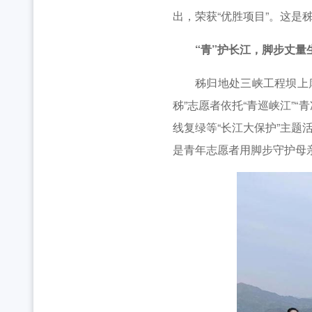
2026年湖北省大学生志愿服务西部计划志愿者岗
工作动态
出，荣获“优胜项目”。这是
全省中学团组织书记培训班举办 [2026-07-28
工作动态
“青”护长江，脚步丈量
2026年“创青春”湖北青年创新创业大赛乡村振兴专
工作动态
秭归地处三峡工程坝上库首
秭”志愿者依托“青巡峡江”“
2026年度中国青年五四奖章暨新时代青年先锋奖
线复绿等“长江大保护”主题
是青年志愿者用脚步守护母