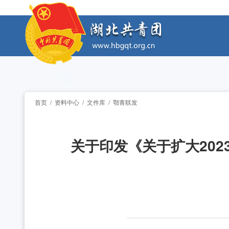
工作动态
湖北省“青马工程”第十二期结业式在省团校举行 [20
工作动态
2026年“湖北工匠杯”技能大赛——全省青年职
工作动态
2026年湖北省大学生志愿服务西部计划志愿者岗
工作动态
首页
/
资料中心
/
文件库
/
鄂青联发
全省中学团组织书记培训班举办 [2026-07-28
工作动态
关于印发《关于扩大202
2026年“创青春”湖北青年创新创业大赛乡村振兴专
工作动态
2026年度中国青年五四奖章暨新时代青年先锋奖
工作动态
湖北省“青马工程”第十二期结业式在省团校举行 [20
工作动态