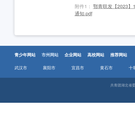
2026年“湖北工匠杯”技能大赛——全省青年职
工作动态
附件1：
鄂青联发【2023】
通知.pdf
2026年湖北省大学生志愿服务西部计划志愿者岗
工作动态
全省中学团组织书记培训班举办 [2026-07-28
工作动态
2026年“创青春”湖北青年创新创业大赛乡村振兴专
工作动态
青少年网站
市州网站
企业网站
高校网站
推荐网站
2026年度中国青年五四奖章暨新时代青年先锋奖
工作动态
武汉市
襄阳市
宜昌市
黄石市
十
湖北省“青马工程”第十二期结业式在省团校举行 [20
共青团湖北省委邮