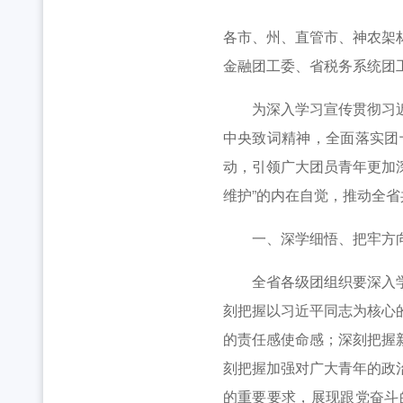
全省中学团组织书记培训班举办 [2026-07-28
工作动态
各市、州、直管市、神农架
2026年“创青春”湖北青年创新创业大赛乡村振兴专
金融团工委、省税务系统团
为深入学习宣传贯彻习近平
中央致词精神，全面落实团
动，引领广大团员青年更加深
维护”的内在自觉，推动全
一、深学细悟、把牢方向
全省各级团组织要深入学习
刻把握以习近平同志为核心
的责任感使命感；深刻把握
刻把握加强对广大青年的政
的重要要求，展现跟党奋斗