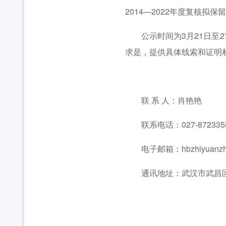
全省中学团组织书记培训班举办 [2026-07-28
工作动态
2014—2022年度复核拟
2026年“创青春”湖北青年创新创业大赛乡村振兴专
公示时间为3月21日至2
求是，提供具体线索和证明
联 系 人：肖艳艳
联系电话：027-8723355
电子邮箱：hbzhiyuanzhe
通讯地址：武汉市武昌区