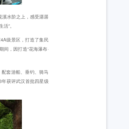
花溪水阶之上，感受潺潺
生活”。
4A级景区，打造了集民
间，因打造“花海瀑布·
，配套游船、垂钓、骑马
3年获评武汉首批四星级