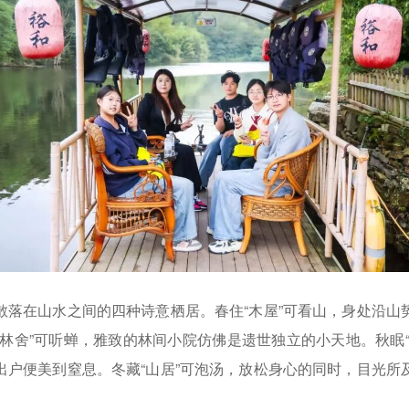
在山水之间的四种诗意栖居。春住“木屋”可看山，身处沿山
“林舍”可听蝉，雅致的林间小院仿佛是遗世独立的小天地。秋眠“
出户便美到窒息。冬藏“山居”可泡汤，放松身心的同时，目光所