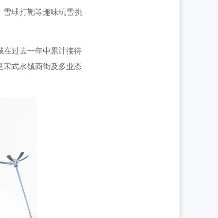
、雪球打靶等趣味玩雪挑
城在过去一年中累计接待
里宋式水镇商街及多业态