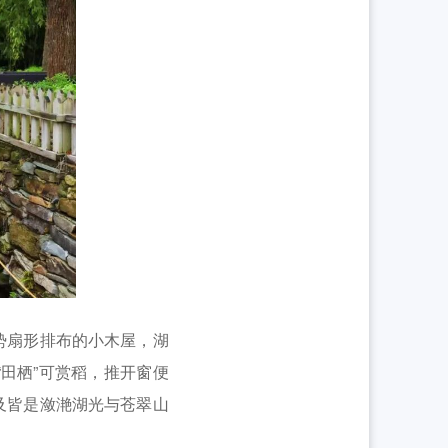
势扇形排布的小木屋，湖
田栖”可赏稻，推开窗便
及皆是潋滟湖光与苍翠山