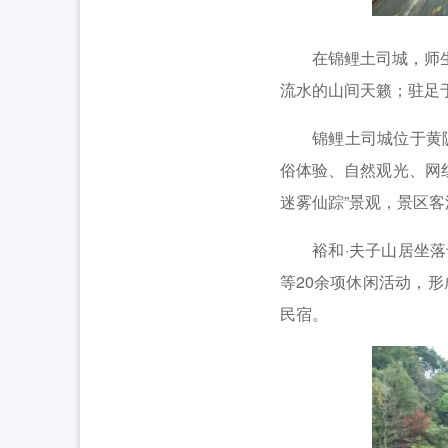
在锦鲤土司城，师生们
流水的山间天籁；驻足
锦鲤土司城位于黄陂区
俗体验、自然观光、网
迷雾仙踪”景观，景区
裕和·夫子山居坐落于
等20余项休闲活动，
民宿。