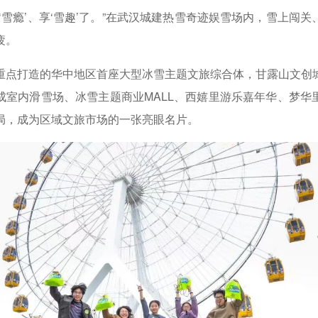
雪瘾’、享‘雪趣’了。”在武汉城建热雪奇迹娱雪场内，雪上闯关
疲。
打造的华中地区首座大型冰雪主题文旅综合体，甘露山文创
成室内滑雪场、冰雪主题商业MALL、西嬉里游乐嘉年华、梦华
局，成为区域文旅市场的一张亮眼名片。