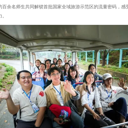
-28]
的百余名师生共同解锁首批国家全域旅游示范区的流量密码，感
振兴专项决赛在孝昌举办 [2026-07-25]
力。