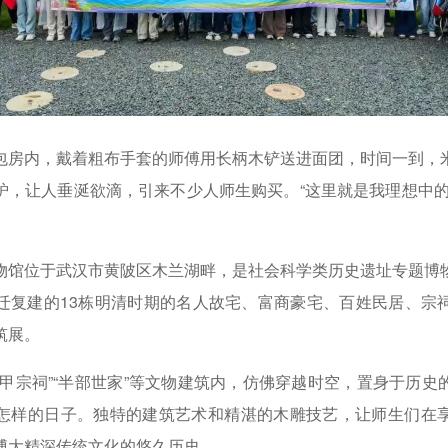
内，戴着粗布手套的师傅用长柄木铲送进面团，时间一到，
炉，让人垂涎欲滴，引来不少人师生购买。“这里就是我理想中的
位于武汉市黄陂区木兰湖畔，是社会科学类历史遗址专题博
迁复建的13栋明清时期的名人故宅、富商豪宅、百姓民居、宗
筑展。
宗祠”“半部世家”等文物建筑内，仿佛穿越时空，置身于历史
怎样的日子。独特的建筑艺术和精湛的木雕技艺，让师生们在
博大精深传统文化的悠久历史。