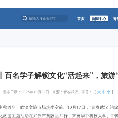
首页
新闻中心
青
振兴专项决赛在孝昌举办 [2026-07-25]
年职业技能大赛（数字化解决方案设计师赛项）成功举办 [2026-08-05]
愿者岗前培训班结业式暨赴湖北服务西部计划志愿者出征仪式在汉举行 [2026
-28]
丨百名学子解锁文化“活起来”，旅游
振兴专项决赛在孝昌举办 [2026-07-25]
年职业技能大赛（数字化解决方案设计师赛项）成功举办 [2026-08-05]
发布日期：2025年10月22日 来源：青春武汉 字号：【
大
中
小
】
愿者岗前培训班结业式暨赴湖北服务西部计划志愿者出征仪式在汉举行 [2026
假期，武汉文旅市场热度空前。10月17日，“青春武汉 约你
化旅游主题活动在武汉市黄陂区举行，来自华中科技大学、中