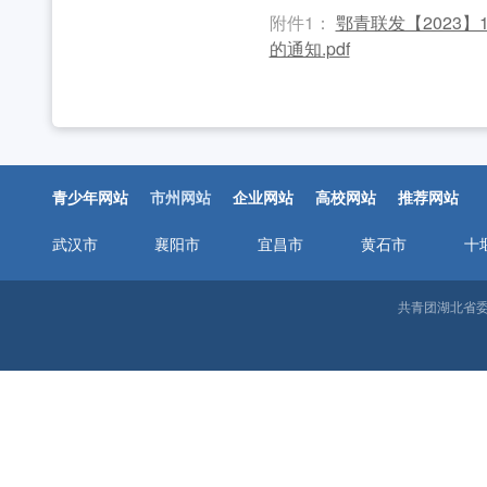
2026年湖北省大学生志愿服务西部计划志愿者岗
工作动态
附件1：
鄂青联发【2023
的通知.pdf
全省中学团组织书记培训班举办 [2026-07-28
工作动态
2026年“创青春”湖北青年创新创业大赛乡村振兴专
工作动态
2026年度中国青年五四奖章暨新时代青年先锋奖
青少年网站
市州网站
企业网站
高校网站
推荐网站
武汉市
襄阳市
宜昌市
黄石市
十
共青团湖北省委邮