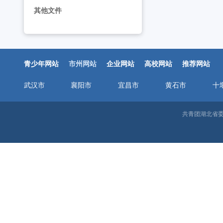
2026年“湖北工匠杯”技能大赛——全省青年职
工作动态
其他文件
2026年湖北省大学生志愿服务西部计划志愿者岗
工作动态
全省中学团组织书记培训班举办 [2026-07-28
工作动态
青少年网站
市州网站
企业网站
高校网站
推荐网站
2026年“创青春”湖北青年创新创业大赛乡村振兴专
工作动态
武汉市
襄阳市
宜昌市
黄石市
十
2026年度中国青年五四奖章暨新时代青年先锋奖
工作动态
共青团湖北省委邮
湖北省“青马工程”第十二期结业式在省团校举行 [20