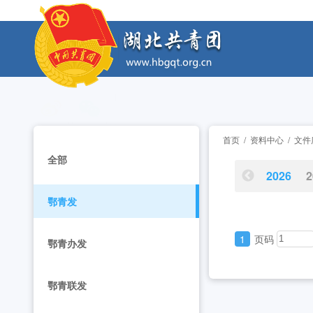
工作动态
湖北省“青马工程”第十二期结业式在省团校举行 [20
工作动态
2026年“湖北工匠杯”技能大赛——全省青年职
工作动态
2026年湖北省大学生志愿服务西部计划志愿者岗
工作动态
首页
/
资料中心
/
文件
全部
全省中学团组织书记培训班举办 [2026-07-28
工作动态
2026
2
鄂青发
2026年“创青春”湖北青年创新创业大赛乡村振兴专
工作动态
1
页码
2026年度中国青年五四奖章暨新时代青年先锋奖
工作动态
鄂青办发
湖北省“青马工程”第十二期结业式在省团校举行 [20
工作动态
鄂青联发