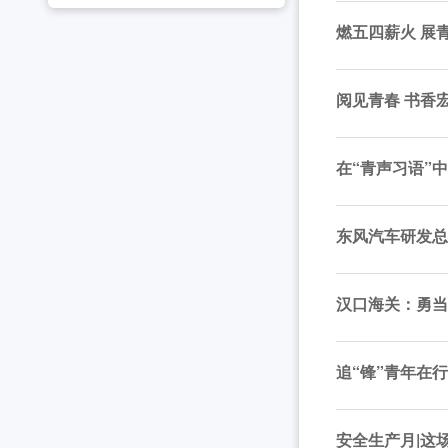
2026年湖北省大学生志愿服务西部计划志愿者岗
工作动态
燃五四薪火 展
全省中学团组织书记培训班举办 [2026-07-28
工作动态
阅见青春 书香
2026年“创青春”湖北青年创新创业大赛乡村振兴专
工作动态
2026年度中国青年五四奖章暨新时代青年先锋奖
在“青声习语”
东风汽车研发总
汉口海关：勇当
追“锋”青年在
安全生产月|这