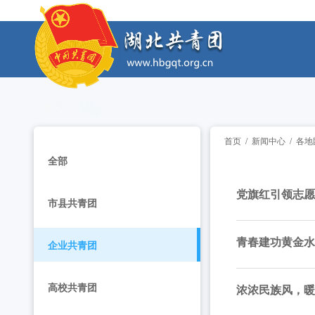
工作动态
2026年度中国青年五四奖章暨新时代青年先锋奖
工作动态
2026年“湖北工匠杯”技能大赛——全省青年职
工作动态
2026年湖北省大学生志愿服务西部计划志愿者岗
工作动态
首页
/
新闻中心
/
各地
全部
全省中学团组织书记培训班举办 [2026-07-28
工作动态
党旗红引领志愿
市县共青团
2026年“创青春”湖北青年创新创业大赛乡村振兴专
工作动态
青春建功黄金水
2026年度中国青年五四奖章暨新时代青年先锋奖
工作动态
企业共青团
2026年“湖北工匠杯”技能大赛——全省青年职
工作动态
高校共青团
浓浓民族风，暖