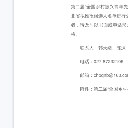
2026年“湖北工匠杯”技能大赛——全省青年职
工作动态
第二届“全国乡村振兴青年
2026年湖北省大学生志愿服务西部计划志愿者岗
北省拟推报候选人名单进行公
工作动态
者，请及时以书面或电话形
全省中学团组织书记培训班举办 [2026-07-28
工作动态
格。
2026年“创青春”湖北青年创新创业大赛乡村振兴专
工作动态
联系人：韩天绪、陈沫
2026年度中国青年五四奖章暨新时代青年先锋奖
工作动态
电话：027-87232106
湖北省“青马工程”第十二期结业式在省团校举行 [20
邮箱：chbqnb@163.co
附件：第二届“全国乡村振