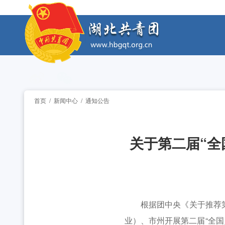
工作动态
湖北省“青马工程”第十二期结业式在省团校举行 [20
工作动态
2026年“湖北工匠杯”技能大赛——全省青年职
工作动态
2026年湖北省大学生志愿服务西部计划志愿者岗
工作动态
首页
/
新闻中心
/
通知公告
全省中学团组织书记培训班举办 [2026-07-28
工作动态
关于第二届“全
2026年“创青春”湖北青年创新创业大赛乡村振兴专
工作动态
2026年度中国青年五四奖章暨新时代青年先锋奖
工作动态
湖北省“青马工程”第十二期结业式在省团校举行 [20
工作动态
根据团中央《关于推荐第二
业）、市州开展第二届“全国