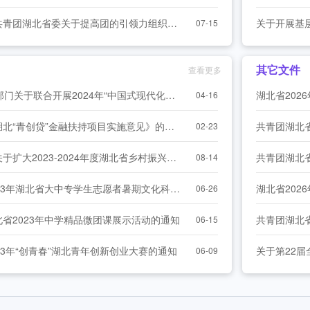
愿者岗前培训班结业式暨赴湖北服务西部计划志愿者出征仪式在汉举行 [2026
关于印发《共青团湖北省委关于提高团的引领力组织力服务力 提升对推进省域治理 现代化贡献度的实施意见》的通知
关于开展基
07-15
-28]
其它文件
查看更多
振兴专项决赛在孝昌举办 [2026-07-25]
团省委等11部门关于联合开展2024年“中国式现代化湖北实践青年先锋”寻访宣讲活动的通知
04-16
锋奖主题宣讲活动在鄂港澳青创园举办 [2026-07-24]
关于印发《湖北“青创贷”金融扶持项目实施意见》的通知
02-23
关于印发《关于扩大2023-2024年度湖北省乡村振兴计划实施规模的方案》的通知
08-14
关于开展2023年湖北省大中专学生志愿者暑期文化科技卫生“三下乡”社会实践活动的通知
06-26
省2023年中学精品微团课展示活动的通知
06-15
23年“创青春”湖北青年创新创业大赛的通知
关于第22
06-09