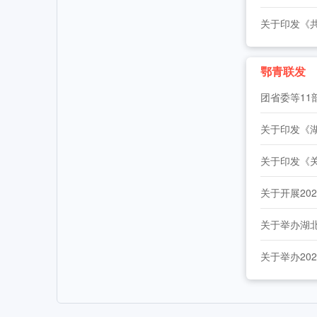
2026年湖北省大学生志愿服务西部计划志
工作动态
全省中学团组织书记培训班举办 [2026-07
工作动态
鄂青联发
2026年“创青春”湖北青年创新创业大赛乡村
工作动态
2026年度中国青年五四奖章暨新时代青年先
关于举办湖北
关于举办20