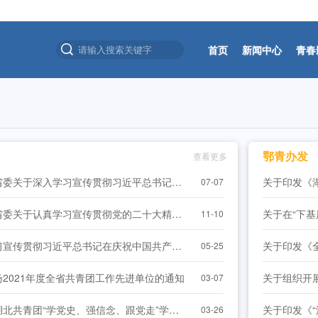
首页
新闻中心
青春
锋奖主题宣讲活动在鄂港澳青创园举办 [2026-07-24]
年职业技能大赛（数字化解决方案设计师赛项）成功举办 [2026-08-05]
愿者岗前培训班结业式暨赴湖北服务西部计划志愿者出征仪式在汉举行 [2026
鄂青办发
查看更多
-28]
共青团湖北省委关于深入学习宣传贯彻习近平总书记重要讲话精神全面落实团十九大部署的通知
07-07
振兴专项决赛在孝昌举办 [2026-07-25]
共青团湖北省委关于认真学习宣传贯彻党的二十大精神的通知
11-10
锋奖主题宣讲活动在鄂港澳青创园举办 [2026-07-24]
关于深入学习宣传贯彻习近平总书记在庆祝中国共产主义青年团成立100周年大会上重要讲话精神的通知
05-25
2021年度全省共青团工作先进单位的通知
关于组织开
03-07
年职业技能大赛（数字化解决方案设计师赛项）成功举办 [2026-08-05]
关于印发《湖北共青团“学党史、强信念、跟党走”学习教育实施方案》的通知
关于印发《
03-26