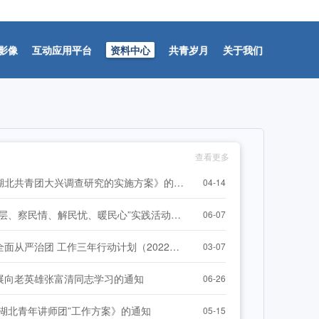
影像
互动应用平台
资料中心
共青岁月
关于我们
-07-31]
查看更多
关于印发《湖北共青团大兴调查研究的实施方案》的通知
04-14
关于在“下基层、察民情、解民忧、暖民心”实践活动中开展集中调研的通知
06-07
关于印发《全面从严治团 工作三年行动计划（2022—2024年）》和《关于进一步推动共青团改革向纵深推进向基层 延伸的实施意见》的通知
03-07
展向老英雄张富清同志学习的通知
06-26
“湖北青年讲师团”工作方案》的通知
05-15